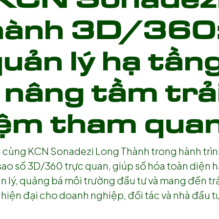
hành 3D/360
quản lý hạ tần
 nâng tầm trả
ệm tham qua
h cùng KCN Sonadezi Long Thành trong hành trì
sao số 3D/360 trực quan, giúp số hóa toàn diện 
n lý, quảng bá môi trường đầu tư và mang đến tr
iện đại cho doanh nghiệp, đối tác và nhà đầu t