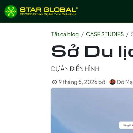
BỎ QUA ĐỂ ĐẾN NỘI DUNG
Giới thiệu
Dịch
Tất cả blog
CASE STUDIES
Sở Du l
DỰ ÁN ĐIỂN HÌNH
Đỗ Mạ
9 tháng 5, 2026
bởi