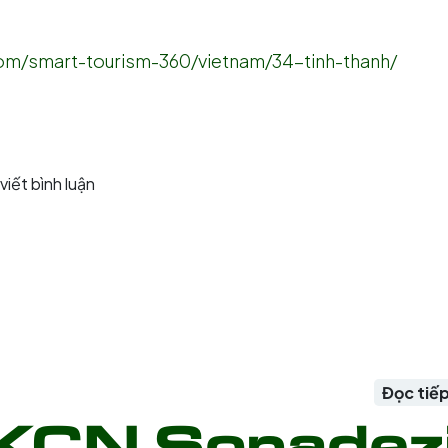
com/smart-tourism-360/vietnam/34-tinh-thanh/
viết bình luận
Đọc tiế
 KCN Sonadez