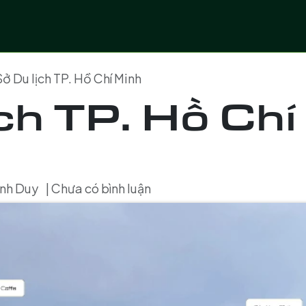
 vụ
Lĩnh vực
Dự án số hoá
Chuyển giao côn
Sở Du lịch TP. Hồ Chí Minh
ịch TP. Hồ Ch
nh Duy
| Chưa có bình luận