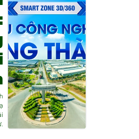
:
g
i
n
nh
hạ
ải
ư.