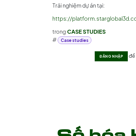
Trải nghiệm dự án tại:
https://platform.starglobal3d.
trong
CASE STUDIES
#
Case studies
để 
ĐĂNG NHẬP
Số hóa