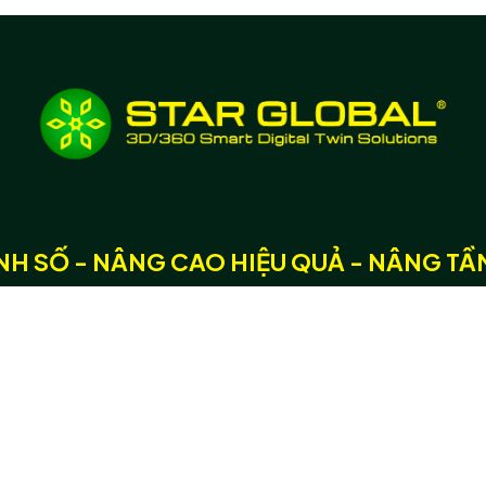
H SỐ - NÂNG CAO HIỆU QUẢ - NÂNG TÂ
ố hoá
Dự án số hoá
Social:
Hệ sinh thái các dự án
số hoá 3D/360
Bản đồ số 3D/360