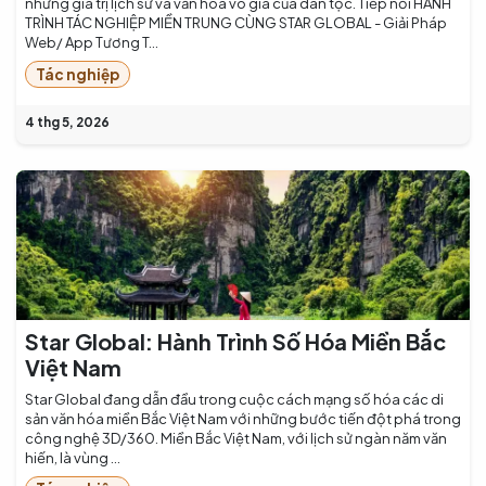
những giá trị lịch sử và văn hóa vô giá của dân tộc. Tiếp nối HÀNH
TRÌNH TÁC NGHIỆP MIỀN TRUNG CÙNG STAR GLOBAL - Giải Pháp
Web/ App Tương T...
Tác nghiệp
4 thg 5, 2026
Star Global: Hành Trình Số Hóa Miền Bắc
Việt Nam
Star Global đang dẫn đầu trong cuộc cách mạng số hóa các di
sản văn hóa miền Bắc Việt Nam với những bước tiến đột phá trong
công nghệ 3D/360. Miền Bắc Việt Nam, với lịch sử ngàn năm văn
hiến, là vùng ...