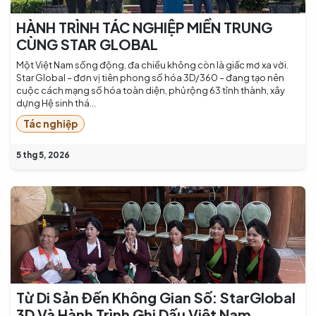
HÀNH TRÌNH TÁC NGHIỆP MIỀN TRUNG
CÙNG STAR GLOBAL
Một Việt Nam sống động, đa chiều không còn là giấc mơ xa vời.
Star Global – đơn vị tiên phong số hóa 3D/360 – đang tạo nên
cuộc cách mạng số hóa toàn diện, phủ rộng 63 tỉnh thành, xây
dựng Hệ sinh thá...
Tác nghiệp
5 thg 5, 2026
Từ Di Sản Đến Không Gian Số: StarGlobal
3D Và Hành Trình Ghi Dấu Việt Nam