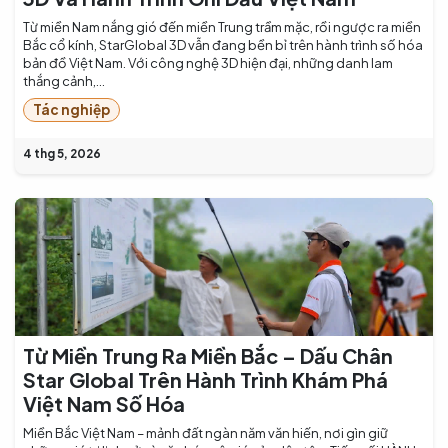
Từ miền Nam nắng gió đến miền Trung trầm mặc, rồi ngược ra miền
Bắc cổ kính, StarGlobal 3D vẫn đang bền bỉ trên hành trình số hóa
bản đồ Việt Nam. Với công nghệ 3D hiện đại, những danh lam
thắng cảnh,...
Tác nghiệp
4 thg 5, 2026
Từ Miền Trung Ra Miền Bắc – Dấu Chân
Star Global Trên Hành Trình Khám Phá
Việt Nam Số Hóa
Miền Bắc Việt Nam – mảnh đất ngàn năm văn hiến, nơi gìn giữ