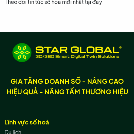
Theo dõi tin tức số hoá mới nhất tại đây
GIA TĂNG DOANH SỐ - NÂNG CAO
HIỆU QUẢ - NÂNG TẦM THƯƠNG HIỆU
Lĩnh vực số hoá
Du lịch