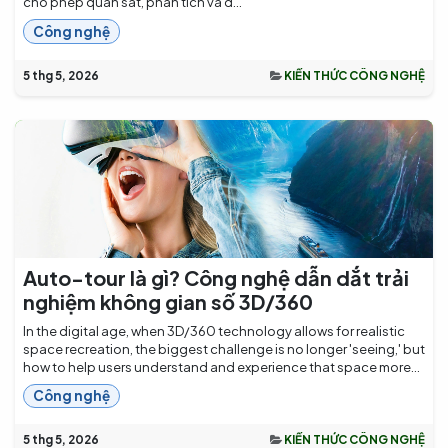
cho phép quan sát, phân tích và d...
Công nghệ
5 thg 5, 2026
KIẾN THỨC CÔNG NGHỆ
Auto-tour là gì? Công nghệ dẫn dắt trải
nghiệm không gian số 3D/360
In the digital age, when 3D/360 technology allows for realistic
space recreation, the biggest challenge is no longer 'seeing,' but
how to help users understand and experience that space more...
Công nghệ
5 thg 5, 2026
KIẾN THỨC CÔNG NGHỆ