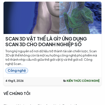
SCAN 3D VẬT THỂ LÀ GÌ? ỨNG DỤNG
SCAN 3D CHO DOANH NGHIỆP SỐ
Trong kỷ nguyên số nơi dữ liệu trở thành tài sản chiến lược, Scan
3D vật thể không còn là một xu hướng công nghệ phù phiếm mà
trở thành nhịp cầu nối giữa thế giới vật lý và thế giới số. Công
nghệ Scan...
Công nghệ
4 thg 5, 2026
KIẾN THỨC CÔNG NGHỆ
VỀ CHÚNG TÔI