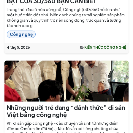
BẬT CỦA 3D/360 BẠN CẦN BIẾT
Trong thời đại số hóa bùng nổ, Công nghệ 3D/360 nổi lên như
một bước tiến đột phá , biến cách chúng ta trải nghiệm sản phẩm,
không gian và quy trình trở nên sống động, trực quan và tương
tác hơn bao g...
Công nghệ
4 thg 5, 2026
KIẾN THỨC CÔNG NGHỆ
Những người trẻ đang “đánh thức” di sản
Việt bằng công nghệ
Khi di sản gặp công nghệ – câu chuyện tái sinh từ những điểm
đến ảo Ở mỗi miền đất Việt, đâu đó vẫn có tiếng chuông chùa