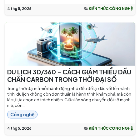
4 thg 5, 2026
KIẾN THỨC CÔNG NGHỆ
DU LỊCH 3D/360 - CÁCH GIẢM THIỂU DẤU
CHÂN CARBON TRONG THỜI ĐẠI SỐ
Trong thời đại mà mỗi hành động nhỏ đều để lại dấu vết lên hành
tinh, du lịch không còn đơn thuần là hành trình khám phá, mà còn
là sự lựa chọn có trách nhiệm. Giữa làn sóng chuyển đổi số mạnh
mẽ, côn...
Công nghệ
4 thg 5, 2026
KIẾN THỨC CÔNG NGHỆ