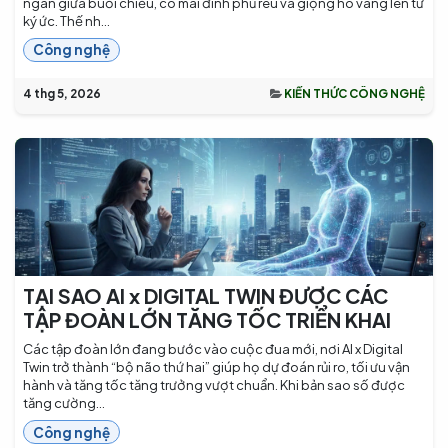
ngân giữa buổi chiều, có mái đình phủ rêu và giọng hò vang lên từ
ký ức. Thế nh...
Công nghệ
4 thg 5, 2026
KIẾN THỨC CÔNG NGHỆ
TẠI SAO AI x DIGITAL TWIN ĐƯỢC CÁC
TẬP ĐOÀN LỚN TĂNG TỐC TRIỂN KHAI
Các tập đoàn lớn đang bước vào cuộc đua mới, nơi AI x Digital
Twin trở thành “bộ não thứ hai” giúp họ dự đoán rủi ro, tối ưu vận
hành và tăng tốc tăng trưởng vượt chuẩn. Khi bản sao số được
tăng cường...
Công nghệ