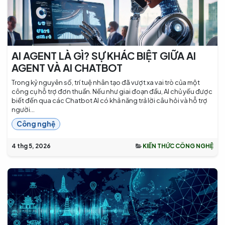
AI AGENT LÀ GÌ? SỰ KHÁC BIỆT GIỮA AI
AGENT VÀ AI CHATBOT
Trong kỷ nguyên số, trí tuệ nhân tạo đã vượt xa vai trò của một
công cụ hỗ trợ đơn thuần. Nếu như giai đoạn đầu, AI chủ yếu được
biết đến qua các Chatbot AI có khả năng trả lời câu hỏi và hỗ trợ
người...
Công nghệ
4 thg 5, 2026
KIẾN THỨC CÔNG NGHỆ