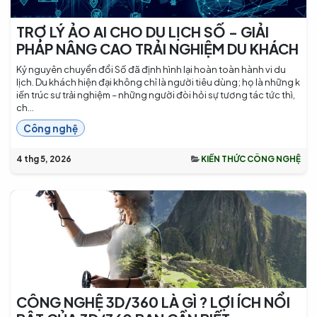
TRỢ LÝ ẢO AI CHO DU LỊCH SỐ - GIẢI
PHÁP NÂNG CAO TRẢI NGHIỆM DU KHÁCH
Kỷ nguyên chuyển đổi Số đã định hình lại hoàn toàn hành vi du
lịch. Du khách hiện đại không chỉ là người tiêu dùng; họ là những k
iến trúc sư trải nghiệm – những người đòi hỏi sự tương tác tức thì,
ch...
Công nghệ
4 thg 5, 2026
KIẾN THỨC CÔNG NGHỆ
CÔNG NGHỆ 3D/360 LÀ GÌ ? LỢI ÍCH NỔI