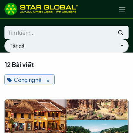
BỎ QUA ĐỂ ĐẾN NỘI DUNG
Tất cả
12 Bài viết
Công nghệ
×