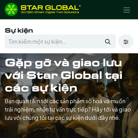
BỎ QUA ĐỂ ĐẾN NỘI DUNG
Sự kiện
Gặp gỡ và giao lưu
với Star Global tại
các sự kiện
Bạn quan tâm tới các sản phẩm số hoá và muốn
trải nghiệm, nhận tư vấn trực tiếp? Hãy tới và giao
lưu với chúng tôi tại các sự kiện dưới đây nhé.