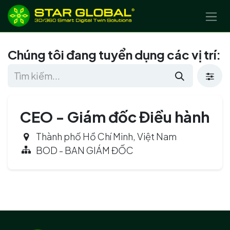
BỎ QUA ĐỂ ĐẾN NỘI DUNG
Chúng tôi đang tuyển dụng các vị trí:
CEO - Giám đốc Điều hành
Thành phố Hồ Chí Minh
,
Việt Nam
BOD - BAN GIÁM ĐỐC