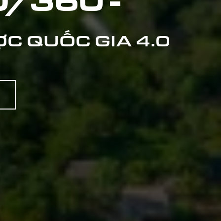
/360 -
C QUỐC GIA 4.0