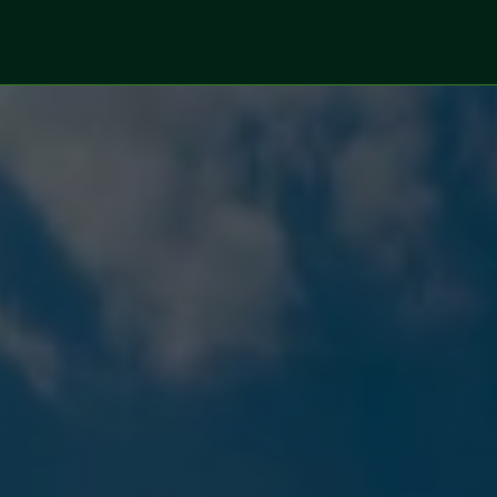
 vụ
Lĩnh vực
Dự án số hoá
Chuyển giao côn