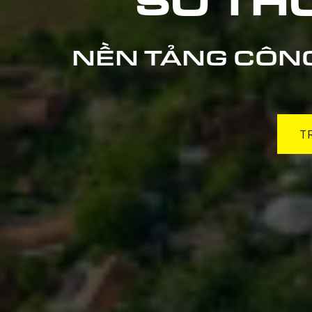
SỐ TH
NỀN TẢNG CÔNG
T