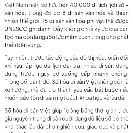
Việt Nam hiện sở hữu
hơn 40.000 di tích lịch sử –
văn hóa
, trong đó có
8 di sản văn hóa và thiên
nhiên thế giới
,
15 di sản văn hóa phi vật thể được
UNESCO ghi danh
. Đây không chỉ là ký ức của dân
tộc mà còn là
nguồn lực mềm
quan trọng cho phát
triển bền vững.
Tuy nhiên, trước tác động của
đô thị hóa, biến đổi
khí hậu, áp lực du lịch đại trà
, nhiều di sản đang
đứng trước nguy cơ
xuống cấp nhanh chóng
.
Trong bối cảnh đó,
Số hóa di sản Việt
không còn là
xu hướng, mà đã trở thành
yêu cầu bắt buộc
nếu
muốn bảo tồn di sản một cách khoa học và lâu dài.
Số hóa di sản Việt
giúp “đóng băng thời gian”, lưu
giữ nguyên trạng di sản dưới dạng dữ liệu số có thể
khai thác lâu dài cho nghiên cứu, giáo dục và phát