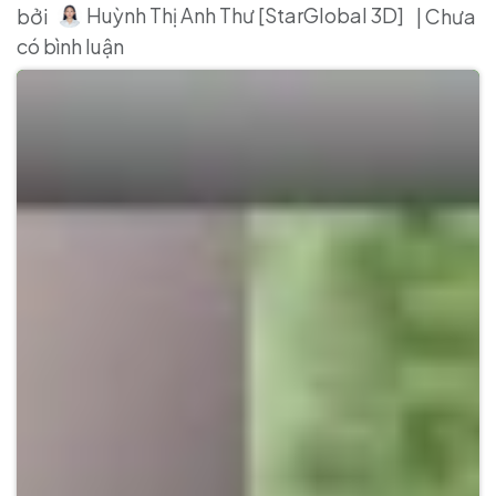
Huỳnh Thị Anh Thư [StarGlobal 3D]
bởi
| Chưa
có bình luận