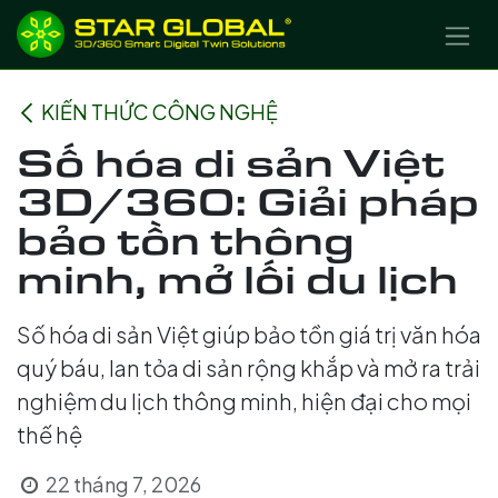
BỎ QUA ĐỂ ĐẾN NỘI DUNG
KIẾN THỨC CÔNG NGHỆ
Số hóa di sản Việt
3D/360: Giải pháp
bảo tồn thông
minh, mở lối du lịch
Số hóa di sản Việt giúp bảo tồn giá trị văn hóa
quý báu, lan tỏa di sản rộng khắp và mở ra trải
nghiệm du lịch thông minh, hiện đại cho mọi
thế hệ
22 tháng 7, 2026