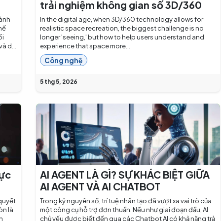
trải nghiệm không gian số 3D/360
hành
In the digital age, when 3D/360 technology allows for
hế
realistic space recreation, the biggest challenge is no
ối
longer 'seeing,' but how to help users understand and
à d...
experience that space more...
Công nghệ
5 thg 5, 2026
hực
AI AGENT LÀ GÌ? SỰ KHÁC BIỆT GIỮA
AI AGENT VÀ AI CHATBOT
 quyết
Trong kỷ nguyên số, trí tuệ nhân tạo đã vượt xa vai trò của
òn là
một công cụ hỗ trợ đơn thuần. Nếu như giai đoạn đầu, AI
n
chủ yếu được biết đến qua các Chatbot AI có khả năng trả