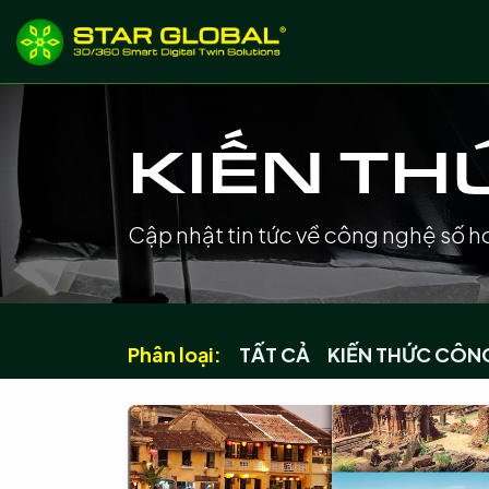
BỎ QUA ĐỂ ĐẾN NỘI DUNG
Giới thiệu
Dịch
KIẾN TH
Cập nhật tin tức về công nghệ số h
Phân loại:
TẤT CẢ
KIẾN THỨC CÔN