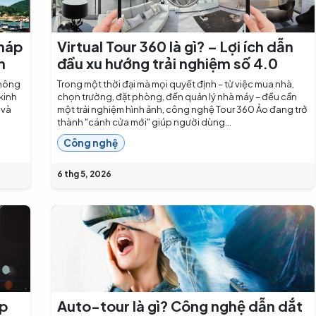
pháp
Virtual Tour 360 là gì? – Lợi ích dẫn
h
đầu xu hướng trải nghiệm số 4.0
không
Trong một thời đại mà mọi quyết định – từ việc mua nhà,
 kinh
chọn trường, đặt phòng, đến quản lý nhà máy – đều cần
 và
một trải nghiệm hình ảnh, công nghệ Tour 360 Ảo đang trở
thành "cánh cửa mới" giúp người dùng...
Công nghệ
6 thg 5, 2026
úp
Auto-tour là gì? Công nghệ dẫn dắt