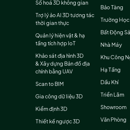
Số hoá 3D không gian
Bảo Tàng
Trợ lý ảo AI 3D tương tác
Trường Học
thời gian thực
Bất Động S
Quản lý hiện vật & hạ
tầng tích hợp IoT
Nhà Máy
Khảo sát địa hình 3D
Khu Công N
& Xây dựng Bản đồ địa
Hạ Tầng
chính bằng UAV
Dầu Khí
Scan to BIM
Triển Lãm
Gia công dữ liệu 3D
Showroom
Kiểm định 3D
Văn Phòng
Thiết kế ngược 3D