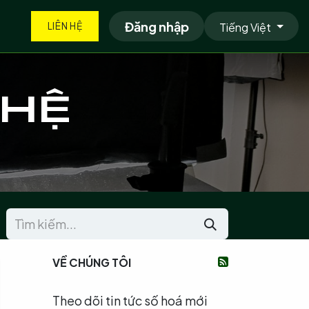
g nghệ
Tuyển dụng
Đăng nhập
Tin tức
Sự kiện
Báo giá
Tiếng Việt
LIÊN HỆ
GHỆ
VỀ CHÚNG TÔI
Theo dõi tin tức số hoá mới