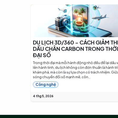
DU LỊCH 3D/360 - CÁCH GIẢM TH
DẤU CHÂN CARBON TRONG THỜ
ĐẠI SỐ
Trong thời đại mà mỗi hành động nhỏ đều để lại dấu 
lên hành tinh, du lịch không còn đơn thuần là hành tr
khám phá, mà còn là sự lựa chọn có trách nhiệm. Giữ
sóng chuyển đổi số mạnh mẽ, côn...
Công nghệ
4 thg 5, 2026