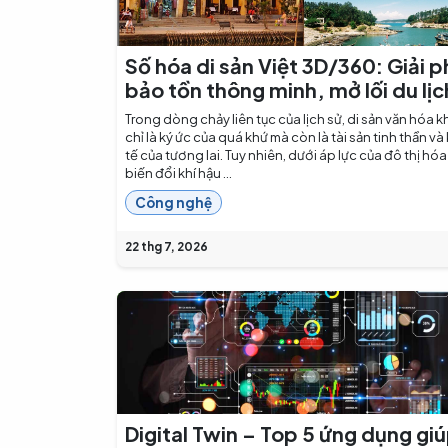
Số hóa di sản Việt 3D/360: Giải 
bảo tồn thông minh, mở lối du lịc
Trong dòng chảy liên tục của lịch sử, di sản văn hóa 
chỉ là ký ức của quá khứ mà còn là tài sản tinh thần và
tế của tương lai. Tuy nhiên, dưới áp lực của đô thị hóa
biến đổi khí hậu ...
Công nghệ
22 thg 7, 2026
Digital Twin – Top 5 ứng dụng gi