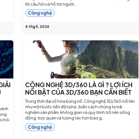
lời câu hỏi và hỗ trợ người...
Công nghệ
4 thg 5, 2026
GIẢI
CÔNG NGHỆ 3D/360 LÀ GÌ ? LỢI ÍCH
U
NỔI BẬT CỦA 3D/360 BẠN CẦN BIẾT
Trong thời đại số hóa bùng nổ, Công nghệ 3D/360 nổi lên
như một bước tiến đột phá , biến cách chúng ta trải
 hành
nghiệm sản phẩm, không gian và quy trình trở nên sống
dùng;
động, trực quan và tương tác hơn bao g...
òi hỏi
Công nghệ