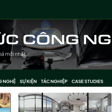
 vụ
Lĩnh vực
Dự án số hoá
Chuyển giao côn
ỨC CÔNG N
oá mới nhất
G NGHỆ
SỰ KIỆN
TÁC NGHIỆP
CASE STUDIES