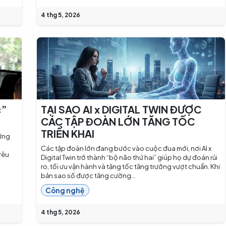
4 thg 5, 2026
c”
TẠI SAO AI x DIGITAL TWIN ĐƯỢC
CÁC TẬP ĐOÀN LỚN TĂNG TỐC
TRIỂN KHAI
hững
Các tập đoàn lớn đang bước vào cuộc đua mới, nơi AI x
rêu
Digital Twin trở thành “bộ não thứ hai” giúp họ dự đoán rủi
ro, tối ưu vận hành và tăng tốc tăng trưởng vượt chuẩn. Khi
bản sao số được tăng cường...
Công nghệ
4 thg 5, 2026