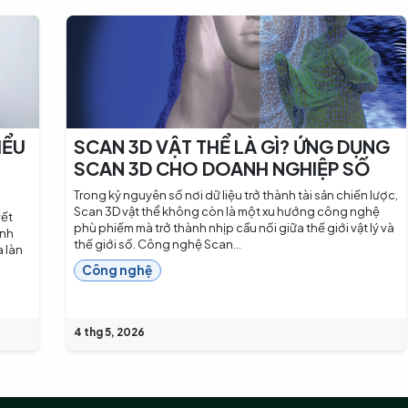
IỂU
SCAN 3D VẬT THỂ LÀ GÌ? ỨNG DỤNG
I
SCAN 3D CHO DOANH NGHIỆP SỐ
Trong kỷ nguyên số nơi dữ liệu trở thành tài sản chiến lược,
Scan 3D vật thể không còn là một xu hướng công nghệ
vết
phù phiếm mà trở thành nhịp cầu nối giữa thế giới vật lý và
ình
thế giới số. Công nghệ Scan...
a làn
Công nghệ
4 thg 5, 2026