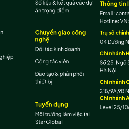
Số liệu & kết quả các dự
Thông tin l
án trọng điểm
Email: con
Hotline:
VN:
ản
Chuyển giao công
Trụ sở chín
nghệ
04 Đường N8
Đối tác kinh doanh
Chi nhánh H
ghiệp
Cộng tác viên
Số 25, Ngõ 
Hà Nội
Đào tạo & phân phối
thiết bị
Chi nhánh 
218/9A,9B N
Chi nhánh A
Tuyển dụng
Level 25/10
Môi trường làm việc tại
Star Global