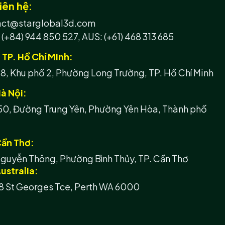
iên hệ:
tact@starglobal3d.com
 (+84) 944 850 527,
AUS: (+61) 468 313 685
h TP. Hồ Chí Minh:
, Khu phố 2, Phường Long Trường, TP. Hồ Chí Minh
à Nội:
50, Đường Trung Yên, Phường Yên Hòa, Thành phố
Cần Thơ:
guyễn Thông, Phường Bình Thủy, TP. Cần Thơ
ustralia:
8 St Georges Tce, Perth WA 6000