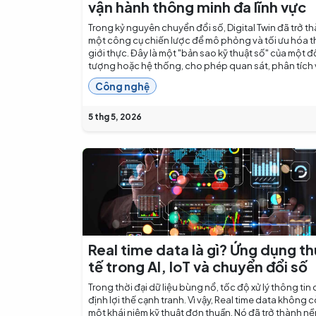
vận hành thông minh đa lĩnh vực
Trong kỷ nguyên chuyển đổi số, Digital Twin đã trở t
một công cụ chiến lược để mô phỏng và tối ưu hóa t
giới thực. Đây là một "bản sao kỹ thuật số" của một đ
tượng hoặc hệ thống, cho phép quan sát, phân tích v
Công nghệ
5 thg 5, 2026
Real time data là gì? Ứng dụng t
tế trong AI, IoT và chuyển đổi số
Trong thời đại dữ liệu bùng nổ, tốc độ xử lý thông tin
định lợi thế cạnh tranh. Vì vậy, Real time data không c
một khái niệm kỹ thuật đơn thuần. Nó đã trở thành nề