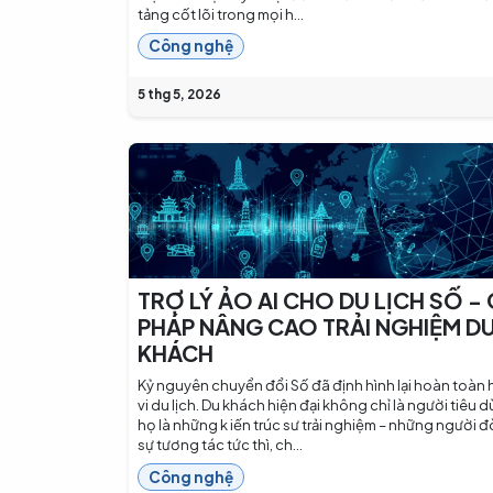
tảng cốt lõi trong mọi h...
Công nghệ
5 thg 5, 2026
TRỢ LÝ ẢO AI CHO DU LỊCH SỐ - 
PHÁP NÂNG CAO TRẢI NGHIỆM D
KHÁCH
Kỷ nguyên chuyển đổi Số đã định hình lại hoàn toàn
vi du lịch. Du khách hiện đại không chỉ là người tiêu 
họ là những k iến trúc sư trải nghiệm – những người đ
sự tương tác tức thì, ch...
Công nghệ