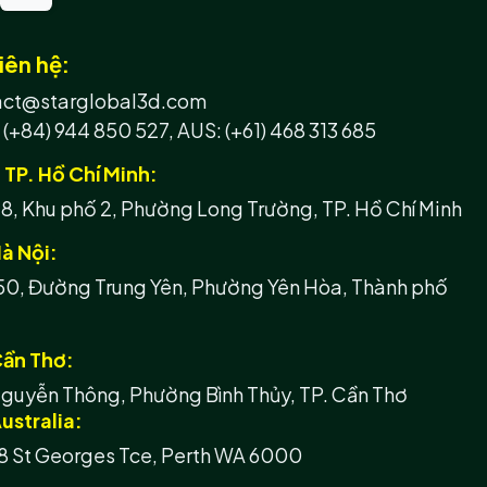
iên hệ:
tact@starglobal3d.com
 (+84) 944 850 527,
AUS: (+61) 468 313 685
h TP. Hồ Chí Minh:
, Khu phố 2, Phường Long Trường, TP. Hồ Chí Minh
à Nội:
50, Đường Trung Yên, Phường Yên Hòa, Thành phố
Cần Thơ:
guyễn Thông, Phường Bình Thủy, TP. Cần Thơ
ustralia:
8 St Georges Tce, Perth WA 6000