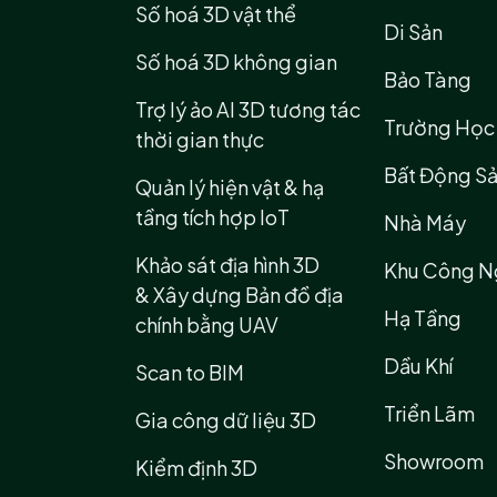
Số hoá 3D vật thể
Di Sản
Số hoá 3D không gian
Bảo Tàng
Trợ lý ảo AI 3D tương tác
Trường Học
thời gian thực
Bất Động S
Quản lý hiện vật & hạ
tầng tích hợp IoT
Nhà Máy
Khảo sát địa hình 3D
Khu Công N
& Xây dựng Bản đồ địa
Hạ Tầng
chính bằng UAV
Dầu Khí
Scan to BIM
Triển Lãm
Gia công dữ liệu 3D
Showroom
Kiểm định 3D