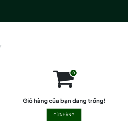
 vụ
Lĩnh vực
Dự án số hoá
Chuyển giao côn
r
Giỏ hàng của bạn đang trống!
CỬA HÀNG