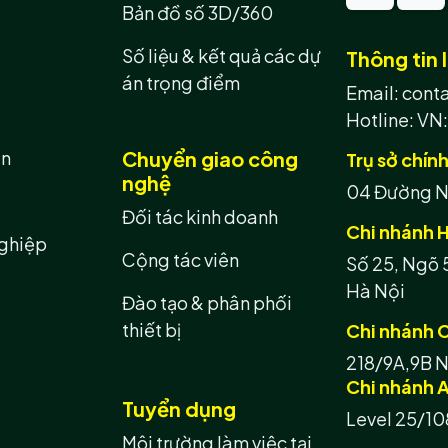
Bản đồ số 3D/360
Số liệu & kết quả các dự
Thông tin l
án trọng điểm
Email: con
Hotline:
VN:
ản
Chuyển giao công
Trụ sở chín
nghệ
04 Đường N8
Đối tác kinh doanh
Chi nhánh H
ghiệp
Cộng tác viên
Số 25, Ngõ 
Hà Nội
Đào tạo & phân phối
thiết bị
Chi nhánh 
218/9A,9B N
Chi nhánh A
Tuyển dụng
Level 25/10
Môi trường làm việc tại