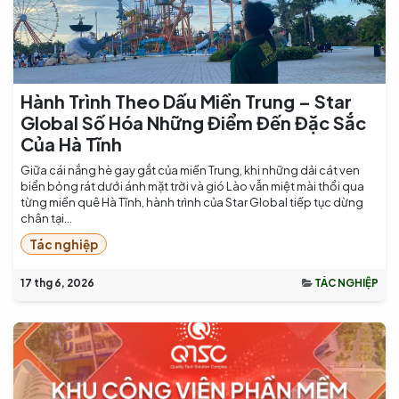
Hành Trình Theo Dấu Miền Trung – Star
Global Số Hóa Những Điểm Đến Đặc Sắc
Của Hà Tĩnh
Giữa cái nắng hè gay gắt của miền Trung, khi những dải cát ven
biển bỏng rát dưới ánh mặt trời và gió Lào vẫn miệt mài thổi qua
từng miền quê Hà Tĩnh, hành trình của Star Global tiếp tục dừng
chân tại...
Tác nghiệp
17 thg 6, 2026
TÁC NGHIỆP