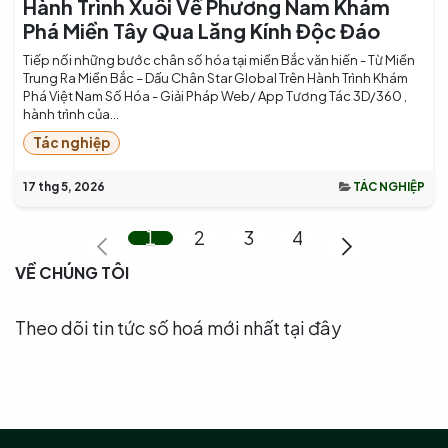
Hành Trình Xuôi Về Phương Nam Khám
Phá Miền Tây Qua Lăng Kính Độc Đáo
Tiếp nối những bước chân số hóa tại miền Bắc văn hiến - Từ Miền
Trung Ra Miền Bắc – Dấu Chân Star Global Trên Hành Trình Khám
Phá Việt Nam Số Hóa - Giải Pháp Web/ App Tương Tác 3D/360 ,
hành trình của...
Tác nghiệp
17 thg 5, 2026
TÁC NGHIỆP
1
2
3
4
VỀ CHÚNG TÔI
Theo dõi tin tức số hoá mới nhất tại đây