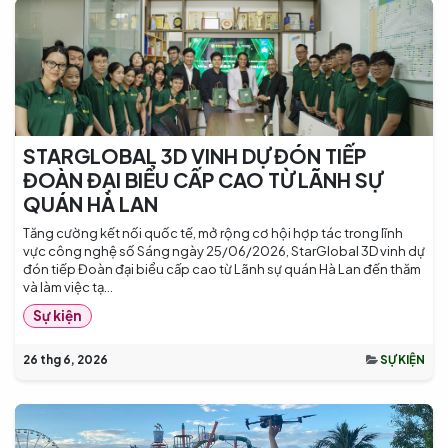
STARGLOBAL 3D VINH DỰ ĐÓN TIẾP
ĐOÀN ĐẠI BIỂU CẤP CAO TỪ LÃNH SỰ
QUÁN HÀ LAN
Tăng cường kết nối quốc tế, mở rộng cơ hội hợp tác trong lĩnh
vực công nghệ số Sáng ngày 25/06/2026, StarGlobal 3D vinh dự
đón tiếp Đoàn đại biểu cấp cao từ Lãnh sự quán Hà Lan đến thăm
và làm việc tạ...
Sự kiện
26 thg 6, 2026
SỰ KIỆN