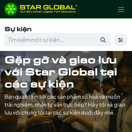
BỎ QUA ĐỂ ĐẾN NỘI DUNG
Sự kiện
Gặp gỡ và giao lưu
với Star Global tại
các sự kiện
Bạn quan tâm tới các sản phẩm số hoá và muốn
trải nghiệm, nhận tư vấn trực tiếp? Hãy tới và giao
lưu với chúng tôi tại các sự kiện dưới đây nhé.