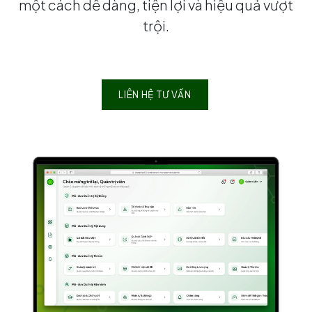
một cách dễ dàng, tiện lợi và hiệu quả vượt
trội.
LIÊN HỆ TƯ VẤN