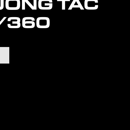
ƠNG TÁC
/360