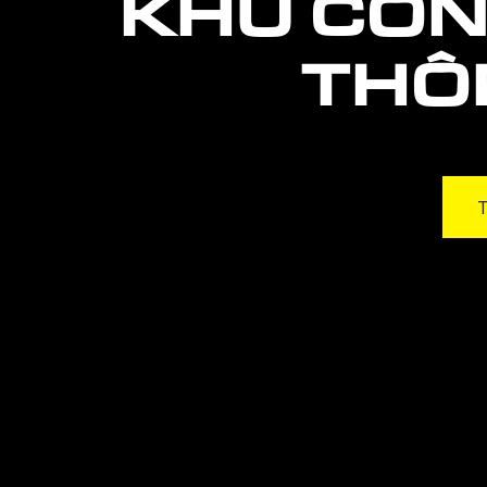
KHU CÔN
THÔ