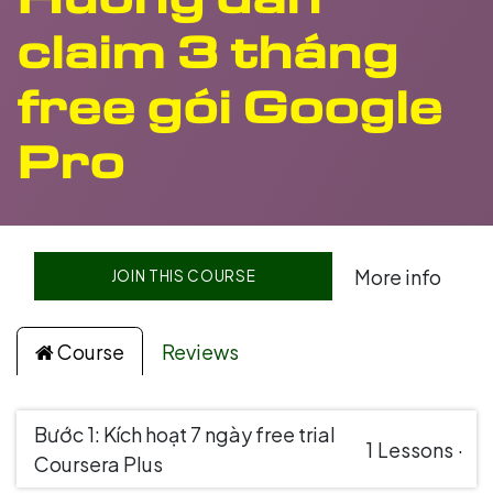
claim 3 tháng
free gói Google
Pro
More info
JOIN THIS COURSE
Course
Reviews
Bước 1: Kích hoạt 7 ngày free trial
1
Lessons
·
Coursera Plus