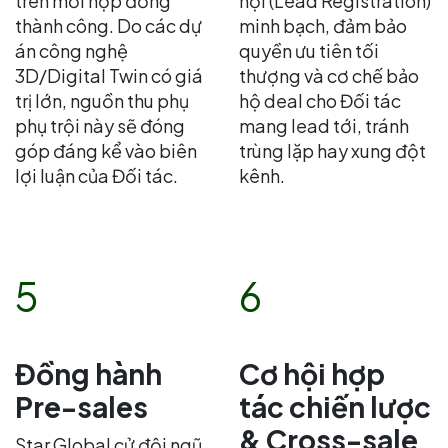
trên mỗi hợp đồng
hội (Lead Registration)
thành công. Do các dự
minh bạch, đảm bảo
án công nghệ
quyền ưu tiên tối
3D/Digital Twin có giá
thượng và cơ chế bảo
trị lớn, nguồn thu phụ
hộ deal cho Đối tác
phụ trội này sẽ đóng
mang lead tới, tránh
góp đáng kể vào biên
trùng lặp hay xung đột
lợi luận của Đối tác.
kênh.
5
6
Đồng hành
Cơ hội hợp
Pre-sales
tác chiến lược
& Cross-sale
Star Global cử đội ngũ