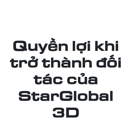
Quyền lợi khi
trở thành đối
tác của
StarGlobal
3D