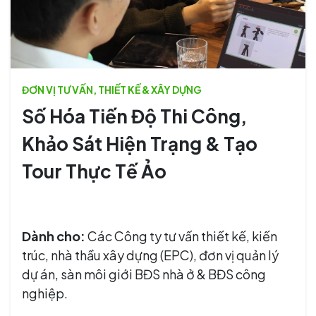
ĐƠN VỊ TƯ VẤN, THIẾT KẾ & XÂY DỰNG
Số Hóa Tiến Độ Thi Công,
Khảo Sát Hiện Trạng & Tạo
Tour Thực Tế Ảo
Dành cho:
Các Công ty tư vấn thiết kế, kiến
trúc, nhà thầu xây dựng (EPC), đơn vị quản lý
dự án, sàn môi giới BĐS nhà ở & BĐS công
nghiệp.