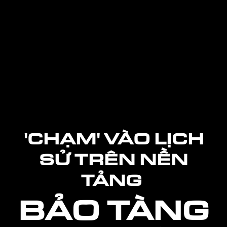
'CHẠM' VÀO LỊCH
SỬ TRÊN NỀN
TẢNG
BẢO TÀNG