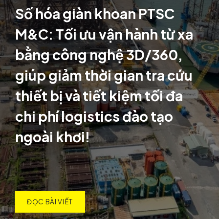
Số hóa giàn khoan PTSC
M&C: Tối ưu vận hành từ xa
bằng công nghệ 3D/360,
giúp giảm thời gian tra cứu
thiết bị và tiết kiệm tối đa
chi phí logistics đào tạo
ngoài khơi!
ĐỌC BÀI VIẾT