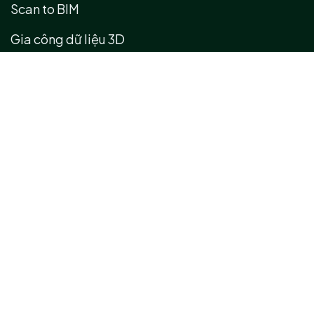
Scan to BIM
Gia công dữ liệu 3D
Kiểm định 3D
Thiết kế ngược 3D
Trực quan hoá 3D
Dự án số hoá
Hệ sinh thái các dự án số hoá 3D/360
Bản đồ số 3D/360
Số liệu & kết quả các dự án trọng điểm