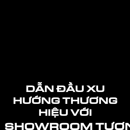
DẪN ĐẦU XU
HƯỚNG THƯƠNG
HIỆU VỚI
SHOWROOM
TƯƠ