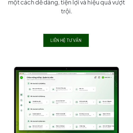
một cách dễ dàng, tiện lợi và hiệu quả vượt
trội.
LIÊN HỆ TƯ VẤN