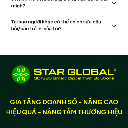
mình?
Tại sao người khác có thể chỉnh sửa câu
hỏi/câu trả lời của tôi?
GIA TĂNG DOANH SỐ - NÂNG CAO
HIỆU QUẢ - NÂNG TẦM THƯƠNG HIỆU