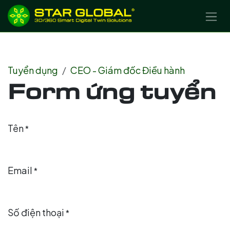
BỎ QUA ĐỂ ĐẾN NỘI DUNG
Tuyển dụng
CEO - Giám đốc Điều hành
Form ứng tuyển
Tên
*
Email
*
Số điện thoại
*