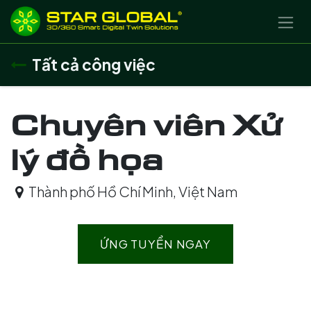
BỎ QUA ĐỂ ĐẾN NỘI DUNG
Tất cả công việc
Chuyên viên Xử
lý đồ họa
Thành phố Hồ Chí Minh
,
Việt Nam
ỨNG TUYỂN NGAY