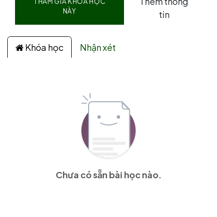
Thêm thông
THAM GIA KHÓA HỌC
NÀY
tin
Khóa học
Nhận xét
Chưa có sẵn bài học nào.