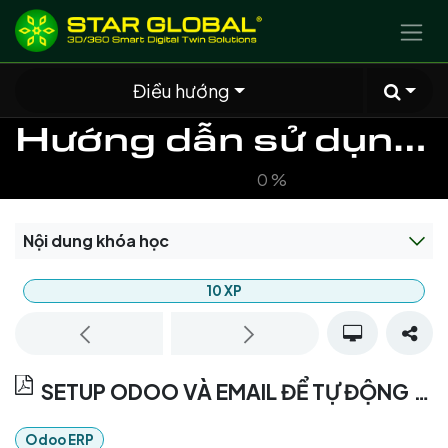
BỎ QUA ĐỂ ĐẾN NỘI DUNG
Điều hướng
Hướng dẫn sử dụng Hệ thống Odoo ERP cho thành viên Star Global
0
%
Nội dung khóa học
10
XP
SETUP ODOO VÀ EMAIL ĐỂ TỰ ĐỘNG TẠO TASK CÔNG VIỆC TỪ EMAIL
Odoo ERP