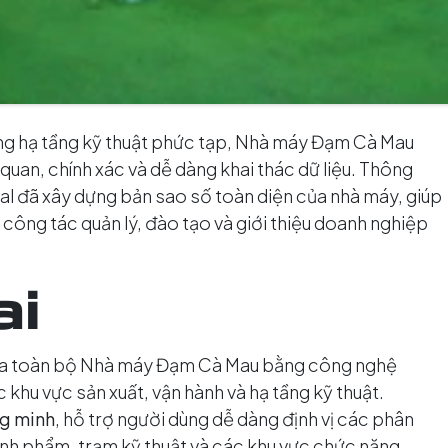
ống hạ tầng kỹ thuật phức tạp, Nhà máy Đạm Cà Mau
 quan, chính xác và dễ dàng khai thác dữ liệu. Thông
l đã xây dựng bản sao số toàn diện của nhà máy, giúp
 công tác quản lý, đào tạo và giới thiệu doanh nghiệp
ai
óa toàn bộ Nhà máy Đạm Cà Mau bằng công nghệ
 khu vực sản xuất, vận hành và hạ tầng kỹ thuật.
ng minh
, hỗ trợ người dùng dễ dàng định vị các phân
ành phẩm, trạm kỹ thuật và các khu vực chức năng