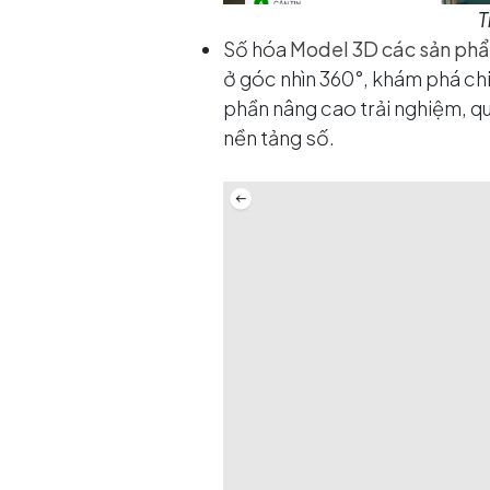
T
Số hóa
Model 3D các sản ph
ở góc nhìn 360°, khám phá chi 
phần nâng cao trải nghiệm, q
nền tảng số.