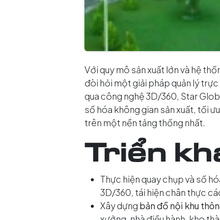
Với quy mô sản xuất lớn và hệ th
đòi hỏi một giải pháp quản lý trực
qua công nghệ 3D/360, Star Globa
số hóa không gian sản xuất, tối ưu
trên một nền tảng thống nhất.
Triển kh
Thực hiện quay chụp và số h
3D/360, tái hiện chân thực các
Xây dựng
bản đồ nội khu thô
xưởng, nhà điều hành, kho th