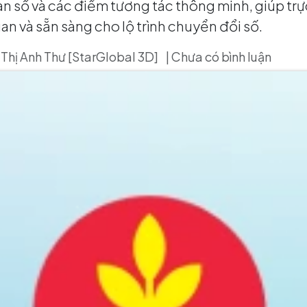
 số và các điểm tương tác thông minh, giúp trự
n và sẵn sàng cho lộ trình chuyển đổi số.
Thị Anh Thư [StarGlobal 3D]
| Chưa có bình luận