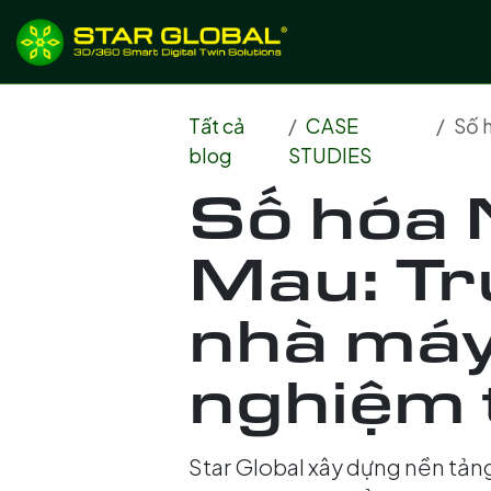
BỎ QUA ĐỂ ĐẾN NỘI DUNG
Giới thiệu
Dịch
Tất cả
CASE
Số h
blog
STUDIES
Số hóa
Mau: Tr
nhà máy
nghiệm
Star Global xây dựng nền tản