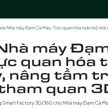
 vụ
Lĩnh vực
Dự án số hoá
Chuyển giao côn
óa Nhà máy Đạm Cà Mau: Trực quan hóa toàn bộ nhà máy, nân
 Nhà máy Đạm
ực quan hóa 
, nâng tầm tr
 tham quan 
g Smart Factory 3D/360 cho Nhà máy Đạm Cà Mau