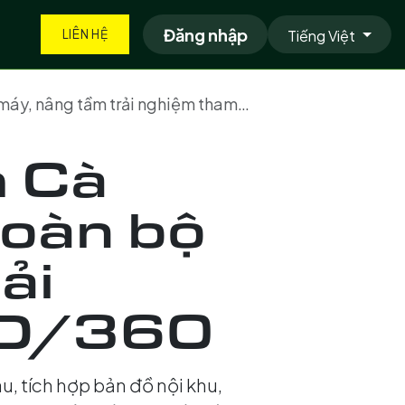
g nghệ
Tuyển dụng
Đăng nhập
Tin tức
Sự kiện
Báo giá
Tiếng Việt
LIÊN HỆ
g tầm trải nghiệm tham quan 3D/360
 Cà
toàn bộ
ải
3D/360
, tích hợp bản đồ nội khu,