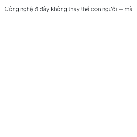
Công nghệ ở đây không thay thế con người — mà
là
cánh tay nối dài của cảm xúc
, giúp văn hóa Việt
Nam lan tỏa khắp thế giới.
Khi “bản đồ di sản”
trở thành bản đồ
niềm tự hào
Từ Bắc chí Nam, hàng trăm điểm di sản đang được
kết nối trong Bản đồ Du lịch Tương tác Thông minh
3D/360 – một hệ sinh thái mà đội ngũ kỹ sư đầy
sáng tạo trẻ đang dày công gây dựng cùng Trung
tâm Xúc tiến Du lịch và các Bảo tàng địa phương.