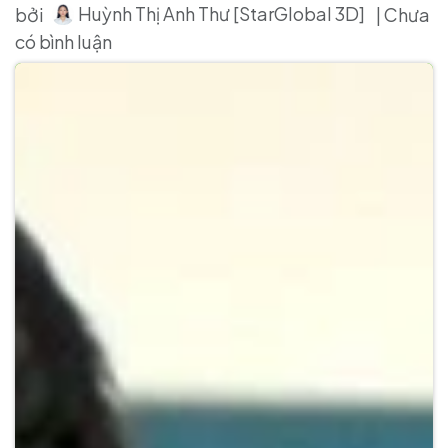
Huỳnh Thị Anh Thư [StarGlobal 3D]
bởi
| Chưa
có bình luận