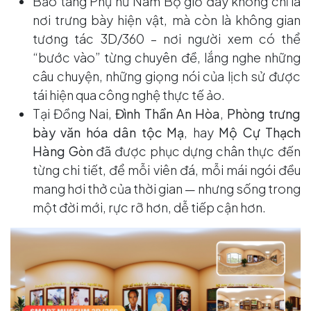
Bảo tàng Phụ nữ Nam Bộ giờ đây không chỉ là
nơi trưng bày hiện vật, mà còn là không gian
tương tác 3D/360 – nơi người xem có thể
“bước vào” từng chuyên đề, lắng nghe những
câu chuyện, những giọng nói của lịch sử được
tái hiện qua công nghệ thực tế ảo.
Tại Đồng Nai,
Đình Thần An Hòa
,
Phòng trưng
bày văn hóa dân tộc Mạ
, hay
Mộ Cự Thạch
Hàng Gòn
đã được phục dựng chân thực đến
từng chi tiết, để mỗi viên đá, mỗi mái ngói đều
mang hơi thở của thời gian — nhưng sống trong
một đời mới, rực rỡ hơn, dễ tiếp cận hơn.