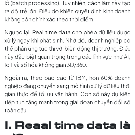
lô (batch processing). Tuy nhiên, cách làm này tạo
ra độ trễ lớn. Điều đó khiến quyết định kinh doanh
không còn chính xác theo thời điểm.
Ngược lại,
Real time data
cho phép dữ liệu được
xử lý ngay khi phát sinh. Nhờ đó, doanh nghiệp có
thể phản ứng tức thì với biến động thị trường. Điều
này đặc biệt quan trọng trong các lĩnh vực như AI,
IoT và số hóa không gian 3D/360.
Ngoài ra, theo báo cáo từ IBM, hơn 60% doanh
nghiệp đang chuyển sang mô hình xử lý dữ liệu thời
gian thực để tối ưu vận hành. Con số này dự kiến
tiếp tục tăng mạnh trong giai đoạn chuyển đổi số
toàn cầu.
I. Reaal time data là