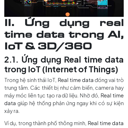
II. Ứng dụng real
time data trong AI,
IoT & 3D/360
2.1. Ứng dụng Real time data
trong IoT (Internet of Things)
Trong hệ sinh thái IoT,
Real time data
đóng vai trò
trung tâm. Các thiết bị như cảm biến, camera hay
máy móc liên tục tạo ra dữ liệu. Nhờ đó,
Real time
data
giúp hệ thống phản ứng ngay khi có sự kiện
xảy ra.
Ví dụ, trong thành phố thông minh,
Real time data