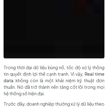
Trong thời đại dữ liệu bùng nổ, tốc độ xử lý thông
tin quyết định lợi thế cạnh tranh. Vì vậy,
Real time
data
không còn là một khái niệm kỹ thuật đơn
thuần. Nó đã trở thành nền tảng cốt lõi trong mọi
hệ thống số hiện đại.
Trước đây, doanh nghiệp thường xử lý dữ liệu theo