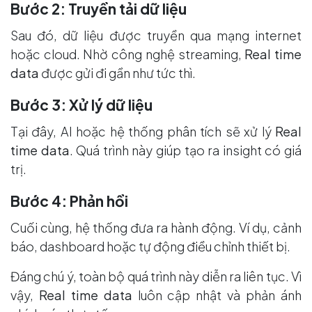
Bước 2: Truyền tải dữ liệu
Sau đó, dữ liệu được truyền qua mạng internet
hoặc cloud. Nhờ công nghệ streaming,
Real time
data
được gửi đi gần như tức thì.
Bước 3: Xử lý dữ liệu
Tại đây, AI hoặc hệ thống phân tích sẽ xử lý
Real
time data
. Quá trình này giúp tạo ra insight có giá
trị.
Bước 4: Phản hồi
Cuối cùng, hệ thống đưa ra hành động. Ví dụ, cảnh
báo, dashboard hoặc tự động điều chỉnh thiết bị.
Đáng chú ý, toàn bộ quá trình này diễn ra liên tục. Vì
vậy,
Real time data
luôn cập nhật và phản ánh