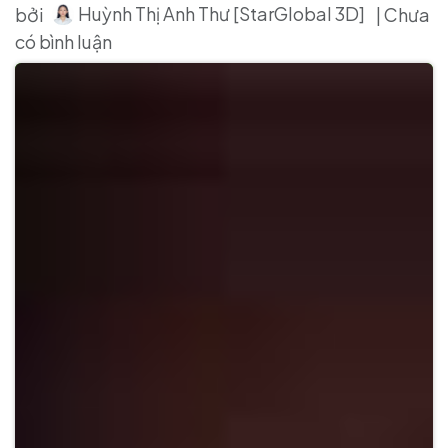
Huỳnh Thị Anh Thư [StarGlobal 3D]
bởi
| Chưa
có bình luận