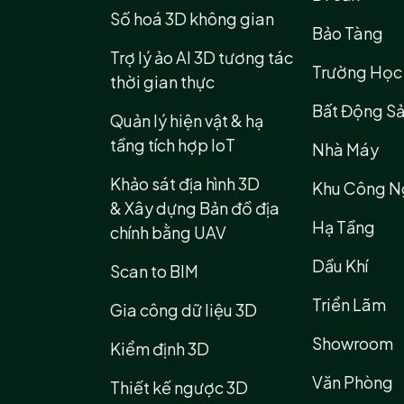
Số hoá 3D không gian
Bảo Tàng
Trợ lý ảo AI 3D tương tác
Trường Học
thời gian thực
Bất Động S
Quản lý hiện vật & hạ
tầng tích hợp IoT
Nhà Máy
Khảo sát địa hình 3D
Khu Công N
& Xây dựng Bản đồ địa
Hạ Tầng
chính bằng UAV
Dầu Khí
Scan to BIM
Triển Lãm
Gia công dữ liệu 3D
Showroom
Kiểm định 3D
Văn Phòng
Thiết kế ngược 3D