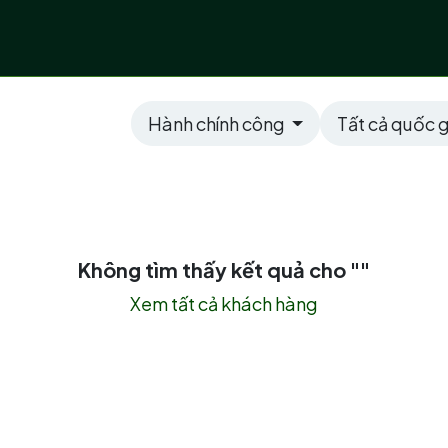
 vụ
Lĩnh vực
Dự án số hoá
Chuyển giao côn
Hành chính công
Tất cả quốc 
Không tìm thấy kết quả cho "
"
Xem tất cả khách hàng