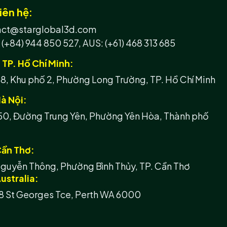
iên hệ:
tact@starglobal3d.com
 (+84) 944 850 527,
AUS: (+61) 468 313 685
h TP. Hồ Chí Minh:
, Khu phố 2, Phường Long Trường, TP. Hồ Chí Minh
à Nội:
50, Đường Trung Yên, Phường Yên Hòa, Thành phố
Cần Thơ:
guyễn Thông, Phường Bình Thủy, TP. Cần Thơ
ustralia:
8 St Georges Tce, Perth WA 6000