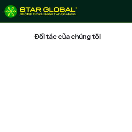
BỎ QUA ĐỂ ĐẾN NỘI DUNG
Giới thiệu
Dịch
Đối tác của chúng tôi