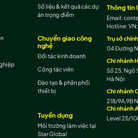
Số liệu & kết quả các dự
Thông tin l
án trọng điểm
Email: con
Hotline:
VN:
ản
Chuyển giao công
Trụ sở chín
nghệ
04 Đường N8
Đối tác kinh doanh
Chi nhánh H
ghiệp
Cộng tác viên
Số 25, Ngõ 
Hà Nội
Đào tạo & phân phối
thiết bị
Chi nhánh 
218/9A,9B N
Chi nhánh A
Tuyển dụng
Level 25/10
Môi trường làm việc tại
Star Global