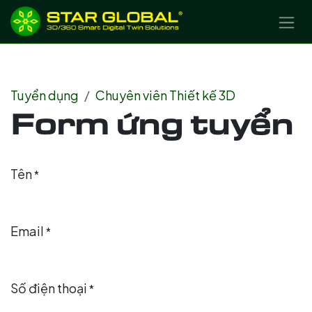
BỎ QUA ĐỂ ĐẾN NỘI DUNG
Tuyển dụng
Chuyên viên Thiết kế 3D
Form ứng tuyển
Tên
*
Email
*
Số điện thoại
*