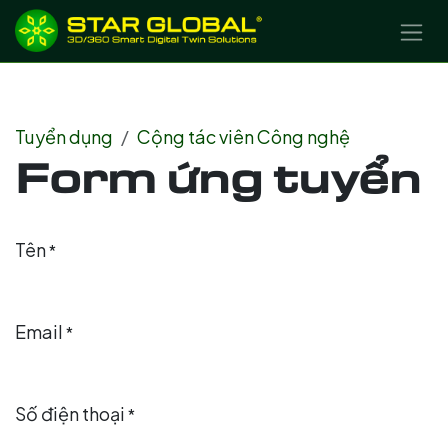
BỎ QUA ĐỂ ĐẾN NỘI DUNG
Tuyển dụng
Cộng tác viên Công nghệ
Form ứng tuyển
Tên
*
Email
*
Số điện thoại
*