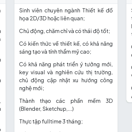
à
Sinh viên chuyên ngành Thiết kế đồ
họa 2D/3D hoặc liên quan;
n
Chủ động, chăm chỉ và có thái độ tốt;
a
Có kiến thức về thiết kế, có khả năng
sáng tạo và tính thẩm mỹ cao;
n
Có khả năng phát triển ý tưởng mới,
key visual và nghiên cứu thị trường,
m
chủ động cập nhật xu hướng công
nghệ mới;
,
Thành thạo các phần mềm 3D
n
(Blender, Sketchup,...)
Thực tập fulltime 3 tháng;
o