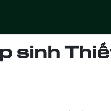
 vụ
Lĩnh vực
Dự án số hoá
Chuyển giao côn
p sinh Thiế