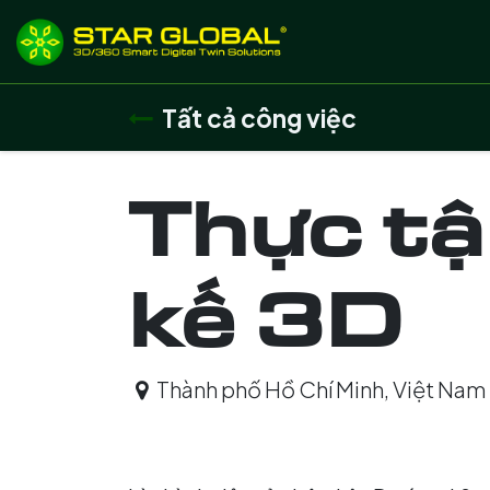
BỎ QUA ĐỂ ĐẾN NỘI DUNG
Giới thiệu
Dịch
Tất cả công việc
Thực tậ
kế 3D
Thành phố Hồ Chí Minh
,
Việt Nam