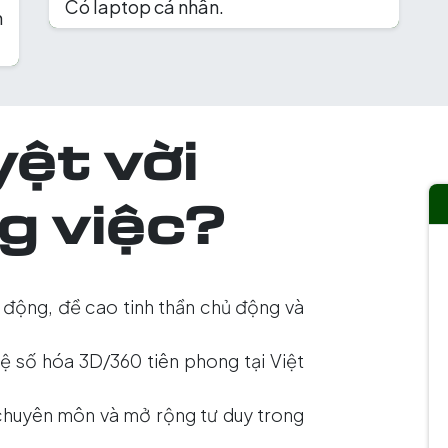
Có laptop cá nhân.
n
yệt vời
g việc?
 động, đề cao tinh thần chủ động và
 số hóa 3D/360 tiên phong tại Việt
 chuyên môn và mở rộng tư duy trong