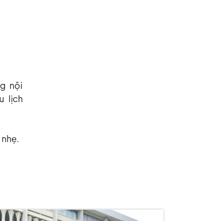
g nội
u lịch
 nhẹ.