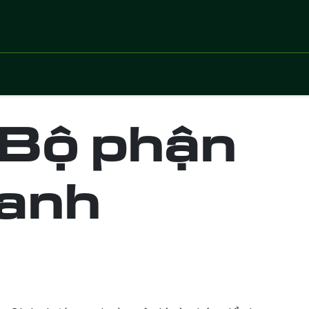
 vụ
Lĩnh vực
Dự án số hoá
Chuyển giao côn
 Bộ phận
oanh