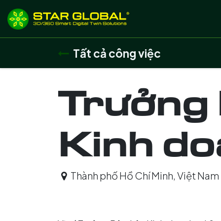
BỎ QUA ĐỂ ĐẾN NỘI DUNG
Giới thiệu
Dịch
Tất cả công việc
Trưởng
Kinh d
Thành phố Hồ Chí Minh
,
Việt Nam