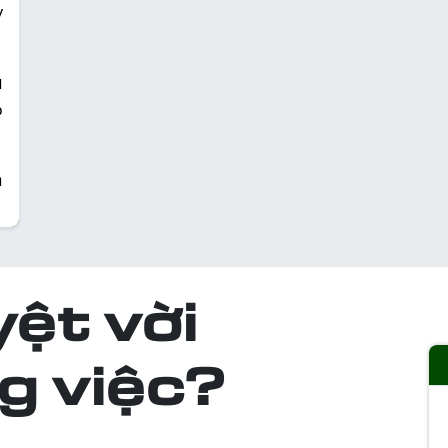
y
u
ộ
a
yệt vời
g việc?