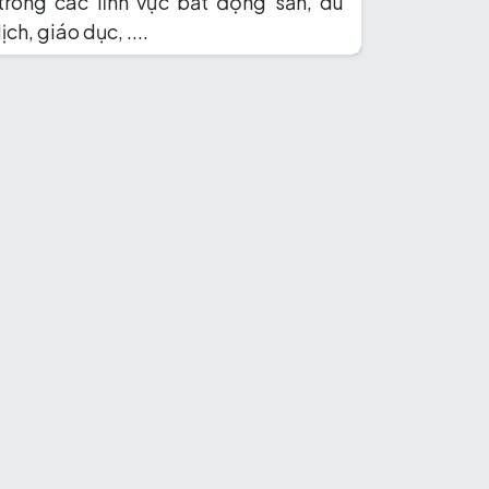
trong các lĩnh vực bất động sản, du
lịch, giáo dục, ....