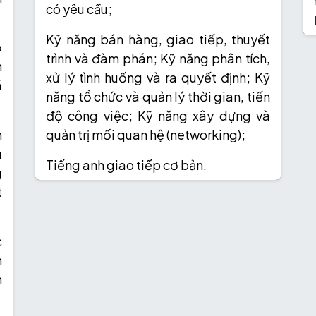
có yêu cầu;
Kỹ năng bán hàng, giao tiếp, thuyết
ộ
trình và đàm phán; Kỹ năng phân tích,
n
xử lý tình huống và ra quyết định; Kỹ
ã
năng tổ chức và quản lý thời gian, tiến
độ công việc; Kỹ năng xây dựng và
h
quản trị mối quan hệ (networking);
u
Tiếng anh giao tiếp cơ bản.
g
t
c
n
m