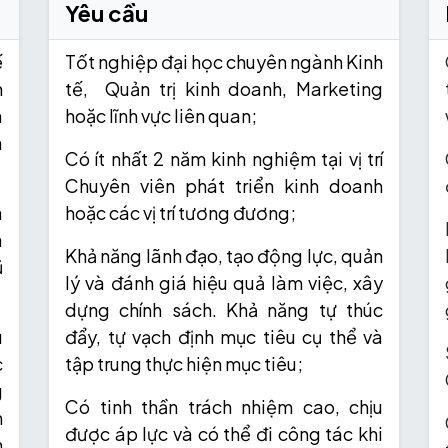
Yêu cầu
ế
Tốt nghiệp đại học chuyên ngành Kinh
m
tế, Quản trị kinh doanh, Marketing
à
hoặc lĩnh vực liên quan;
à
Có ít nhất 2 năm kinh nghiệm tại vị trí
Chuyên viên phát triển kinh doanh
á
hoặc các vị trí tương đương;
à
Khả năng lãnh đạo, tạo động lực, quản
ũ
lý và đánh giá hiệu quả làm việc, xây
dựng chính sách. Khả năng tự thúc
u
đẩy, tự vạch định mục tiêu cụ thể và
c
tập trung thực hiện mục tiêu;
g
Có tinh thần trách nhiệm cao, chịu
m
được áp lực và có thể đi công tác khi
h