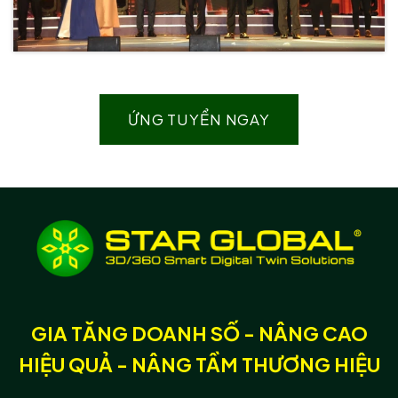
ỨNG TUYỂN NGAY
GIA TĂNG DOANH SỐ - NÂNG CAO
HIỆU QUẢ - NÂNG TẦM THƯƠNG HIỆU