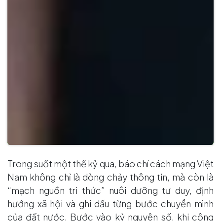
Trong suốt một thế kỷ qua, báo chí cách mạng Việt
Nam không chỉ là dòng chảy thông tin, mà còn là
“mạch nguồn tri thức” nuôi dưỡng tư duy, định
hướng xã hội và ghi dấu từng bước chuyển mình
của đất nước. Bước vào kỷ nguyên số, khi công