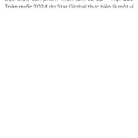
Toàn quốc 2024
do Star Global thực hiện là một ví
dụ điển hình cho việc ứng dụng công nghệ 3D vào
truyền thông báo chí hiện đại. Báo chí kết hợp
công nghệ – xu hướng mới của truyền thông hiện
đại, nơi nội dung không chỉ được đọc mà còn được
“trải nghiệm”.:
Khám phá triển lãm tại đây
3. StarGlobal 3D –
Đồng hành và
trưởng thành nhờ
báo chí
Chúng tôi không chỉ tự hào khi được báo chí đưa
tin, mà còn biết ơn khi được lắng nghe, được
truyền cảm hứng và được đặt những câu hỏi sâu