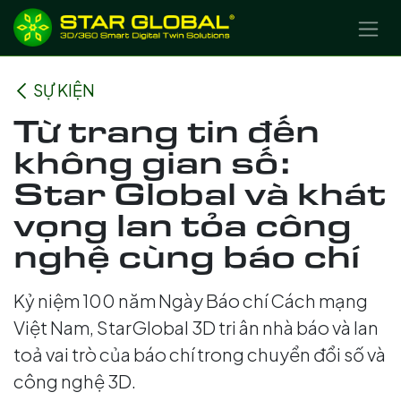
BỎ QUA ĐỂ ĐẾN NỘI DUNG
SỰ KIỆN
Từ trang tin đến
không gian số:
Star Global và khát
vọng lan tỏa công
nghệ cùng báo chí
Kỷ niệm 100 năm Ngày Báo chí Cách mạng
Việt Nam, StarGlobal 3D tri ân nhà báo và lan
toả vai trò của báo chí trong chuyển đổi số và
công nghệ 3D.