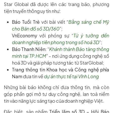
Star Global đã được lên các trang báo, phương
tiện truyền thông uy tín như:
Báo Tuổi Trẻ
với bài viết
“
Bằng sáng chế Mỹ
cho Bản đồ số 3D/360
”
;
VnEconomy
với phóng sự
“
Từ ý tưởng đến
doanh nghiệp tiên phong trong số hoá 3D
”
;
Báo Thanh Niên
:
“
Khánh thành Bảo tàng thông
minh tại TP.HCM
”
– nơi ứng dụng công nghệ số
hoá 3D và giải pháp tương tác từ StarGlobal;
Trang thông tin Khoa học và Công nghệ phía
Nam
đưa tin về
dự án thực tế tại Vĩnh Long
Những bài báo không chỉ đưa thông tin, mà còn
góp phần gợi mở tư duy công nghệ, lan toả niềm
tin vào năng lực sáng tạo của doanh nghiệp Việt.
Đặc biệt, sản phẩm
Triển lãm số 3D – Hội Báo