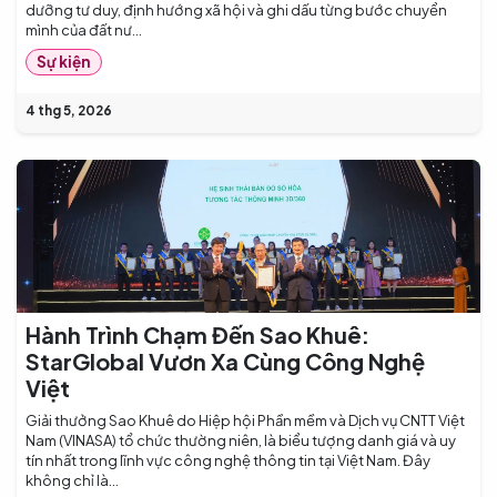
dưỡng tư duy, định hướng xã hội và ghi dấu từng bước chuyển
mình của đất nư...
Sự kiện
4 thg 5, 2026
Hành Trình Chạm Đến Sao Khuê:
StarGlobal Vươn Xa Cùng Công Nghệ
Việt
Giải thưởng Sao Khuê do Hiệp hội Phần mềm và Dịch vụ CNTT Việt
Nam (VINASA) tổ chức thường niên, là biểu tượng danh giá và uy
tín nhất trong lĩnh vực công nghệ thông tin tại Việt Nam. Đây
không chỉ là...