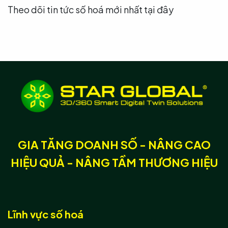
Theo dõi tin tức số hoá mới nhất tại đây
GIA TĂNG DOANH SỐ - NÂNG CAO
HIỆU QUẢ - NÂNG TẦM THƯƠNG HIỆU
Lĩnh vực số hoá