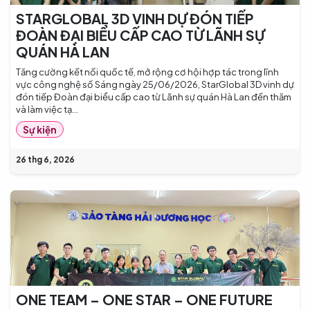
STARGLOBAL 3D VINH DỰ ĐÓN TIẾP
ĐOÀN ĐẠI BIỂU CẤP CAO TỪ LÃNH SỰ
QUÁN HÀ LAN
Tăng cường kết nối quốc tế, mở rộng cơ hội hợp tác trong lĩnh
vực công nghệ số Sáng ngày 25/06/2026, StarGlobal 3D vinh dự
đón tiếp Đoàn đại biểu cấp cao từ Lãnh sự quán Hà Lan đến thăm
và làm việc tạ...
Sự kiện
26 thg 6, 2026
ONE TEAM – ONE STAR – ONE FUTURE