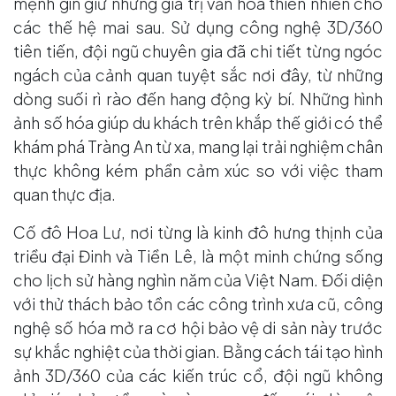
mệnh gìn giữ những giá trị văn hóa thiên nhiên cho
các thế hệ mai sau. Sử dụng công nghệ 3D/360
tiên tiến, đội ngũ chuyên gia đã chi tiết từng ngóc
ngách của cảnh quan tuyệt sắc nơi đây, từ những
dòng suối rì rào đến hang động kỳ bí. Những hình
ảnh số hóa giúp du khách trên khắp thế giới có thể
khám phá Tràng An từ xa, mang lại trải nghiệm chân
thực không kém phần cảm xúc so với việc tham
quan thực địa.
Cố đô Hoa Lư, nơi từng là kinh đô hưng thịnh của
triều đại Đinh và Tiền Lê, là một minh chứng sống
cho lịch sử hàng nghìn năm của Việt Nam. Đối diện
với thử thách bảo tồn các công trình xưa cũ, công
nghệ số hóa mở ra cơ hội bảo vệ di sản này trước
sự khắc nghiệt của thời gian. Bằng cách tái tạo hình
ảnh 3D/360 của các kiến trúc cổ, đội ngũ không