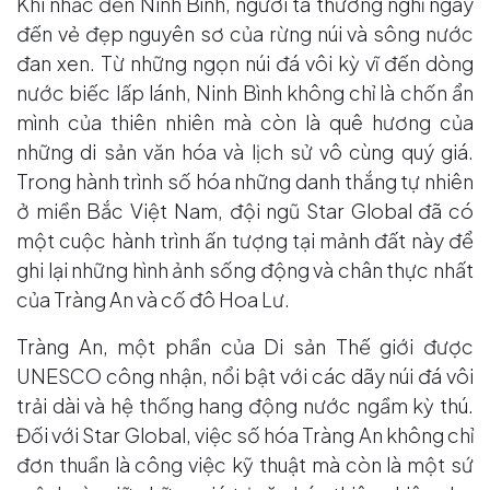
Khi nhắc đến Ninh Bình, người ta thường nghĩ ngay
đến vẻ đẹp nguyên sơ của rừng núi và sông nước
đan xen. Từ những ngọn núi đá vôi kỳ vĩ đến dòng
nước biếc lấp lánh, Ninh Bình không chỉ là chốn ẩn
mình của thiên nhiên mà còn là quê hương của
những di sản văn hóa và lịch sử vô cùng quý giá.
Trong hành trình số hóa những danh thắng tự nhiên
ở miền Bắc Việt Nam, đội ngũ Star Global đã có
một cuộc hành trình ấn tượng tại mảnh đất này để
ghi lại những hình ảnh sống động và chân thực nhất
của Tràng An và cố đô Hoa Lư.
Tràng An, một phần của Di sản Thế giới được
UNESCO công nhận, nổi bật với các dãy núi đá vôi
trải dài và hệ thống hang động nước ngầm kỳ thú.
Đối với Star Global, việc số hóa Tràng An không chỉ
đơn thuần là công việc kỹ thuật mà còn là một sứ