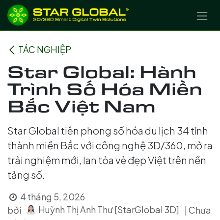
BỎ QUA ĐỂ ĐẾN NỘI DUNG
TÁC NGHIỆP
Star Global: Hành
Trình Số Hóa Miền
Bắc Việt Nam
Star Global tiên phong số hóa du lịch 34 tỉnh
thành miền Bắc với công nghệ 3D/360, mở ra
trải nghiệm mới, lan tỏa vẻ đẹp Việt trên nền
tảng số.
4 tháng 5, 2026
Huỳnh Thị Anh Thư [StarGlobal 3D]
bởi
| Chưa