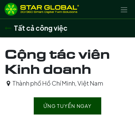
BỎ QUA ĐỂ ĐẾN NỘI DUNG
Tất cả công việc
Cộng tác viên
Kinh doanh
Thành phố Hồ Chí Minh
,
Việt Nam
ỨNG TUYỂN NGAY