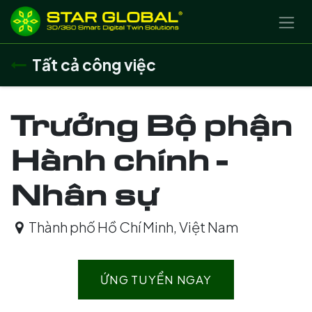
BỎ QUA ĐỂ ĐẾN NỘI DUNG
Tất cả công việc
Trưởng Bộ phận
Hành chính -
Nhân sự
Thành phố Hồ Chí Minh
,
Việt Nam
ỨNG TUYỂN NGAY