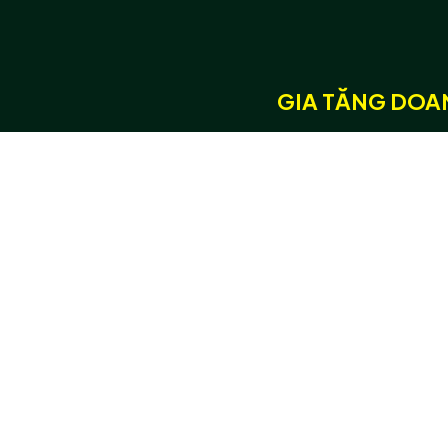
GIA TĂNG DOAN
Dịch vụ
Lĩnh vực s
Bản sao số Tương tác
Du lịch
Thông minh 3D/360
Thành Phố
Số hoá 3D vật thể
Di Sản
Số hoá 3D không gian
Bảo Tàng
Trợ lý ảo AI 3D tương tác
Trường Học
thời gian thực
Bất Động S