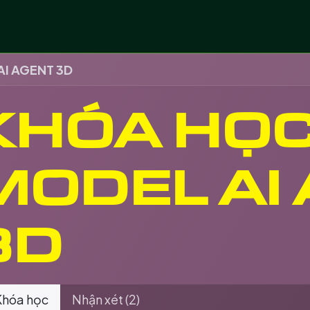
 vụ
Lĩnh vực
Dự án số hoá
Chuyển giao côn
AI AGENT 3D
KHÓA HỌC
MODEL AI
3D
hóa học
Nhận xét (2)