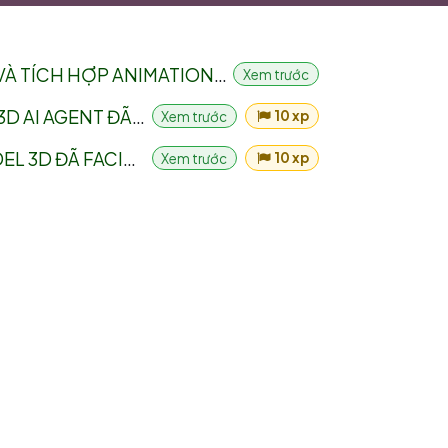
PRO - GIỚI THIỆU - QUÁ TRÌNH THỰC HIỆN RIGGING VÀ TÍCH HỢP ANIMATION CHO AI AGENT
Xem trước
PRO - XỬ LÝ 3D - TÍCH HỢP ANIMATION CHO MODEL 3D AI AGENT ĐÃ CÓ RIG - BLENDER
10 xp
Xem trước
PRO - XỬ LÝ 3D - TẠO SHAPE KEY BIỂU CẢM CHO MODEL 3D ĐÃ FACIAL RIG - BLENDER
10 xp
Xem trước