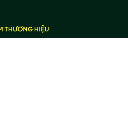
̀M THƯƠNG HIỆU
iên hệ:
tact@starglobal3d.com
 (+84) 944 850 527,
AUS: (+61) 468 313 685
h TP. Hồ Chí Minh: