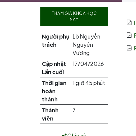
THAM GIA KHÓA HỌC
NÀY
Người phụ
Lò Nguyễn
trách
Nguyên
Vương
Cập nhật
17/04/2026
Lần cuối
Thời gian
1 giờ 45 phút
hoàn
thành
Thành
7
viên
Chia sẻ