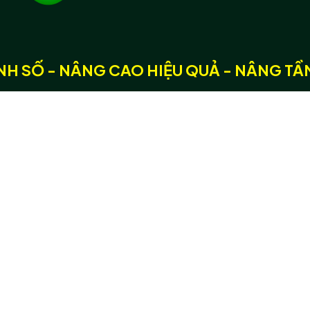
H SỐ - NÂNG CAO HIỆU QUẢ - NÂNG TÂ
ố hoá
Dự án số hoá
Social:
Hệ sinh thái các dự án
số hoá 3D/360
Bản đồ số 3D/360
Số liệu & kết quả các dự
Thông tin l
án trọng điểm
Email: con
Hotline:
VN:
ản
Chuyển giao công
Trụ sở chín