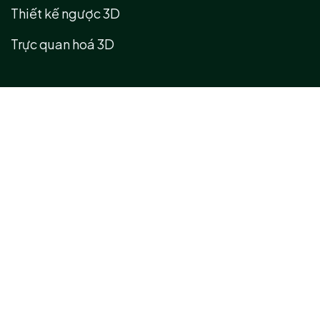
Thiết kế ngược 3D
Trực quan hoá 3D
Dự án số hoá
Hệ sinh thái các dự án số hoá 3D/360
Bản đồ số 3D/360
Số liệu & kết quả các dự án trọng điểm
Chuyển giao công nghệ
Đối tác kinh doanh