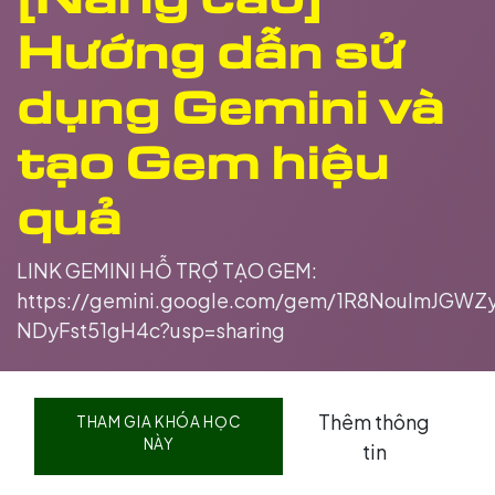
Hướng dẫn sử
dụng Gemini và
tạo Gem hiệu
quả
LINK GEMINI HỖ TRỢ TẠO GEM:
https://gemini.google.com/gem/1R8NoulmJGW
NDyFst51gH4c?usp=sharing
Thêm thông
THAM GIA KHÓA HỌC
NÀY
tin