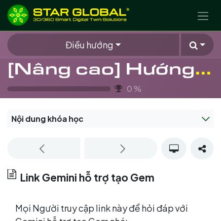
BỎ QUA ĐỂ ĐẾN NỘI DUNG
Điều hướng
[Nâng cao] Hướng dẫn sử dụng Gemini và tạo Gem hiệu quả
0
%
Nội dung khóa học
Link Gemini hỗ trợ tạo Gem
Mọi Người truy cập link này để hỏi đáp với