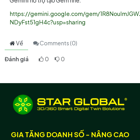
Gemini hỗ trợ tạo Gem nhé:
https://gemini.google.com/gem/1R8NoulmJG
NDyFst51gH4c?usp=sharing
Về
Comments (
0
)
Đánh giá
0
0
GIA TĂNG DOANH SỐ - NÂNG CAO