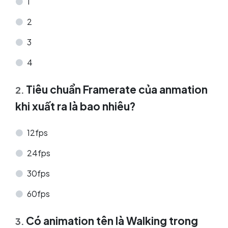
1
2
3
4
Tiêu chuẩn Framerate của anmation
2
.
khi xuất ra là bao nhiêu?
12fps
24fps
30fps
60fps
Có animation tên là Walking trong
3
.