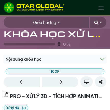
BỎ QUA ĐỂ ĐẾN NỘI DUNG
Điều hướng
KHÓA HỌC XỬ LÝ MODEL AI AGENT 3D
0
%
Nội dung khóa học
10
XP
PRO - XỬ LÝ 3D - TÍCH HỢP ANIMATION CHO MODEL 3D AI AGENT ĐÃ CÓ RIG - BLENDER
Xử lý dữ liệu