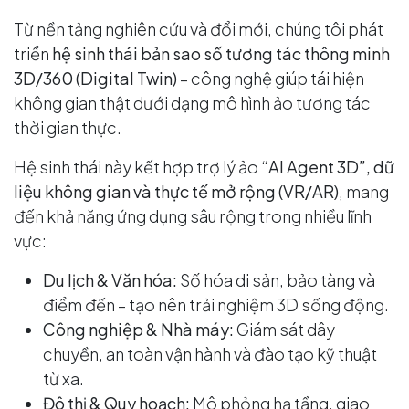
Từ nền tảng nghiên cứu và đổi mới, chúng tôi phát
triển
hệ sinh thái bản sao số tương tác thông minh
3D/360 (Digital Twin)
– công nghệ giúp tái hiện
không gian thật dưới dạng mô hình ảo tương tác
thời gian thực.
Hệ sinh thái này kết hợp trợ lý ảo “
AI Agent 3D”, dữ
liệu không gian và thực tế mở rộng (VR/AR)
, mang
đến khả năng ứng dụng sâu rộng trong nhiều lĩnh
vực:
Du lịch & Văn hóa:
Số hóa di sản, bảo tàng và
điểm đến – tạo nên trải nghiệm 3D sống động.
Công nghiệp & Nhà máy:
Giám sát dây
chuyền, an toàn vận hành và đào tạo kỹ thuật
từ xa.
Đô thị & Quy hoạch:
Mô phỏng hạ tầng, giao