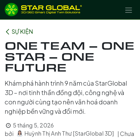
BỎ QUA ĐỂ ĐẾN NỘI DUNG
SỰ KIỆN
ONE TEAM – ONE
STAR – ONE
FUTURE
Khám phá hành trình 9 năm của StarGlobal
3D – nơi tinh thần đồng đội, công nghệ và
con người cùng tạo nên văn hoá doanh
nghiệp bền vững và đổi mới.
5 tháng 5, 2026
Huỳnh Thị Anh Thư [StarGlobal 3D]
bởi
| Chưa