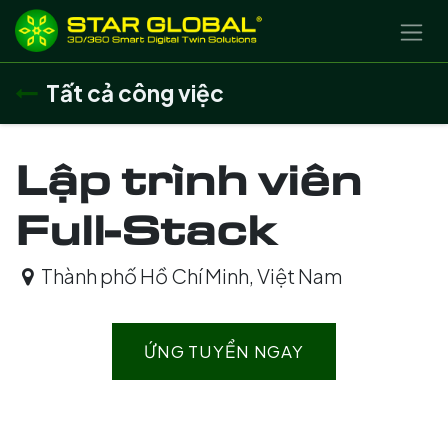
BỎ QUA ĐỂ ĐẾN NỘI DUNG
Tất cả công việc
Lập trình viên
Full-Stack
Thành phố Hồ Chí Minh
,
Việt Nam
ỨNG TUYỂN NGAY